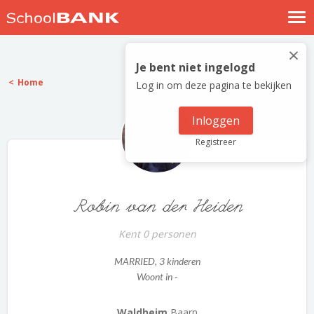
Nostalgische verhalen
×
Log in
Je bent niet ingelogd
Home
Log in om deze pagina te bekijken
Meld je gratis aan
Help
Inloggen
Registreer
Robin van der Heiden
Kent 0 personen
MARRIED
, 3 kinderen
Woont in -
Waldheim
Baarn