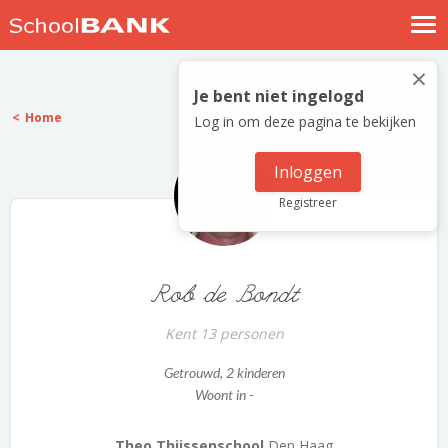
Nostalgische verhalen
×
Log in
Je bent niet ingelogd
Home
Log in om deze pagina te bekijken
Meld je gratis aan
Help
Inloggen
Registreer
Rob de Bondt
Kent 13 personen
Getrouwd
, 2 kinderen
Woont in -
Theo Thijssenschool
Den Haag