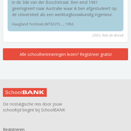
in de 3de van der Boschstraat. Ben eind 1961
geemigreert naar Australie waar ik ben afgestudeert op
de Universiteit als een werktuigbouwkundig ingenieur.
Haagland Techniek (MTS/UTS ..., 1956
2003, Rob de Bondt
Alle schoolherinneringen lezen? Registreer gratis!
De nostalgische reis door jouw
schooltijd begint bij SchoolBANK
Registreren