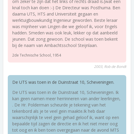
om zeker te zijn dat het links of rechts draad is.(wat een
knal toch kan doen :-) De Directeur was Posthuma. Ben
daarna UTS, HTS and Universiteit gegaan en
werktuigbouwkundig Ingenieur geworden. Beste leraar
was mijnheer van Lingen die we geloof ik, voor Engels
hadden. Smeden was ook leuk, lekker op dat aanbeeld
jeunen. Dat zong gewoon. De school was toen bekent
bij de naam van Ambachtsschool Steijnlaan.
2de Technische School, 1954
2003, Rob de Bondt
De UTS was toen in de Duinstraat 10, Scheveningen.
De UTS was toen in de Duinstraat 10, Scheveningen. Ik
kan geen namen meer herrinneren van ander leerlingen,
. De Hr. Polderman scheurde je tekening van het
tekenbord als je te veel gein maakte.Ik heb daar
waarschijnlijk te veel gein gehad geloof ik, want op een
bepaalde tijd zagen de directie en ik het niet meer oog
tot oog en ik ben toen overgegaan naar de avond MTS