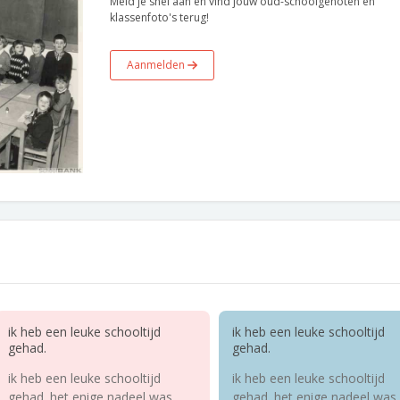
Meld je snel aan en vind jouw oud-schoolgenoten en
klassenfoto's terug!
Aanmelden
ik heb een leuke schooltijd
ik heb een leuke schooltijd
gehad.
gehad.
ik heb een leuke schooltijd
ik heb een leuke schooltijd
gehad. het enige nadeel was,
gehad. het enige nadeel was,