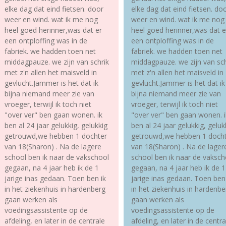
elke dag dat eind fietsen. door
elke dag dat eind fietsen. do
weer en wind. wat ik me nog
weer en wind. wat ik me nog
heel goed herinner,was dat er
heel goed herinner,was dat e
een ontploffing was in de
een ontploffing was in de
fabriek. we hadden toen net
fabriek. we hadden toen net
middagpauze. we zijn van schrik
middagpauze. we zijn van sch
met z'n allen het maisveld in
met z'n allen het maisveld in
gevlucht.Jammer is het dat ik
gevlucht.Jammer is het dat ik
bijna niemand meer zie van
bijna niemand meer zie van
vroeger, terwijl ik toch niet
vroeger, terwijl ik toch niet
"over ver" ben gaan wonen. ik
"over ver" ben gaan wonen. i
ben al 24 jaar gelukkig, gelukkig
ben al 24 jaar gelukkig, geluk
getrouwd,we hebben 1 dochter
getrouwd,we hebben 1 doch
van 18(Sharon) . Na de lagere
van 18(Sharon) . Na de lager
school ben ik naar de vakschool
school ben ik naar de vaksch
gegaan, na 4 jaar heb ik de 1
gegaan, na 4 jaar heb ik de 1
jarige inas gedaan. Toen ben ik
jarige inas gedaan. Toen ben 
in het ziekenhuis in hardenberg
in het ziekenhuis in hardenbe
gaan werken als
gaan werken als
voedingsassistente op de
voedingsassistente op de
afdeling, en later in de centrale
afdeling, en later in de centra