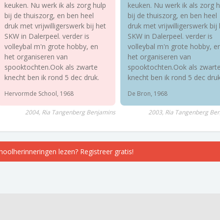
keuken. Nu werk ik als zorg hulp
keuken. Nu werk ik als zorg h
bij de thuiszorg, en ben heel
bij de thuiszorg, en ben heel
druk met vrijwilligerswerk bij het
druk met vrijwilligerswerk bij
SKW in Dalerpeel. verder is
SKW in Dalerpeel. verder is
volleybal m'n grote hobby, en
volleybal m'n grote hobby, e
het organiseren van
het organiseren van
spooktochten.Ook als zwarte
spooktochten.Ook als zwart
knecht ben ik rond 5 dec druk.
knecht ben ik rond 5 dec druk
Hervormde School, 1968
De Bron, 1968
2004, Ria Tangenberg Benjamins
2003, Ria Tangenberg Be
choolherinneringen lezen? Registreer gratis!