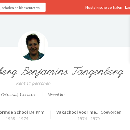
Nostalgische verhalen
Log
berg Benjamins Tangenberg
Kent 11 personen
Getrouwd
, 1 kinderen
Woont in -
ormde School
De Krim
Vakschool voor me...
Coevorden
1968 - 1974
1974 - 1979