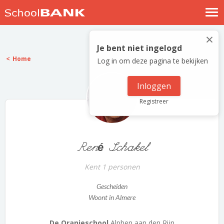
Nostalgische verhalen
×
Log in
Je bent niet ingelogd
Home
Log in om deze pagina te bekijken
Meld je gratis aan
Help
Inloggen
Registreer
René Schakel
Kent 1 personen
Gescheiden
Woont in Almere
De Oranjeschool
Alphen aan den Rijn