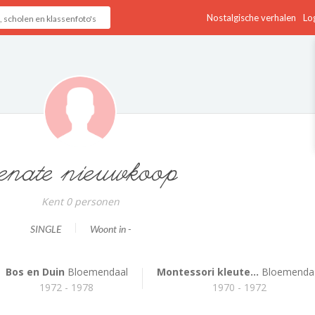
Nostalgische verhalen
Log
enate nieuwkoop
Kent 0 personen
SINGLE
Woont in -
Bos en Duin
Bloemendaal
Montessori kleute...
Bloemenda
1972 - 1978
1970 - 1972