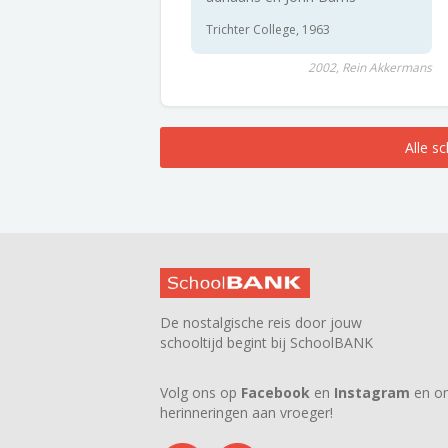
Trichter College, 1963
2002, Rein Akkermans
Alle s
De nostalgische reis door jouw
schooltijd begint bij SchoolBANK
Volg ons op
Facebook
en
Instagram
en on
herinneringen aan vroeger!