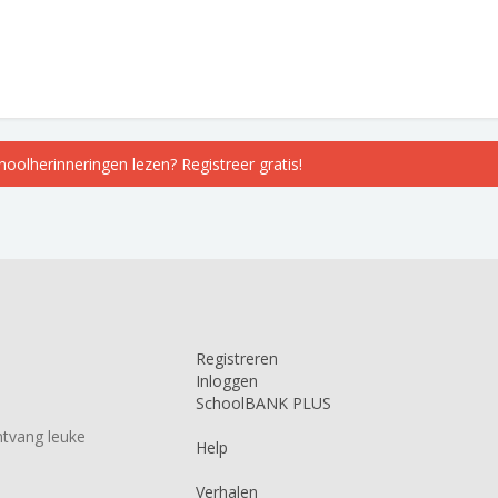
choolherinneringen lezen? Registreer gratis!
Registreren
Inloggen
SchoolBANK PLUS
tvang leuke
Help
Verhalen