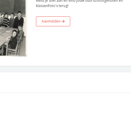
Meld je snel aan en vind jouw oud-schoolgenoten en
klassenfoto's terug!
Aanmelden