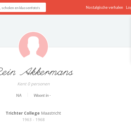
Nostalgische verhalen
Log
ein Akkermans
Kent 0 personen
NA
Woont in -
Trichter College
Maastricht
1963 - 1968