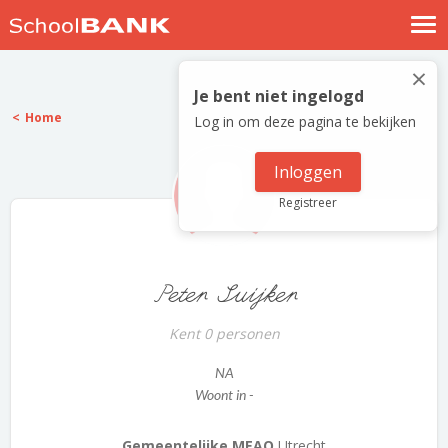
Nostalgische verhalen
×
Log in
Je bent niet ingelogd
Home
Log in om deze pagina te bekijken
Meld je gratis aan
Help
Inloggen
Registreer
Peter Suijker
Kent 0 personen
NA
Woont in -
Gemeentelijke MEAO
Utrecht