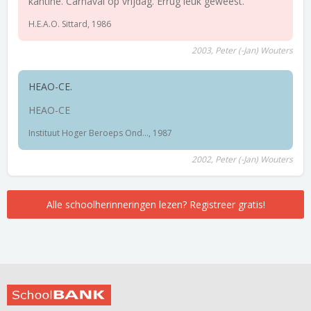
kantine. Carnaval op vrijdag. Errug leuk geweest.
H.E.A.O. Sittard, 1986
2003, Peter (-Jan) Wouters
HEAO-CE.
HEAO-CE
Instituut Hoger Beroeps Ond..., 1987
2002, Peter (-Jan) Wouters
Alle schoolherinneringen lezen? Registreer gratis!