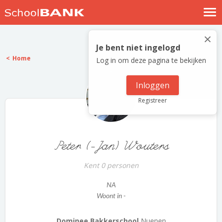
Nostalgische verhalen
×
Log in
Je bent niet ingelogd
Home
Log in om deze pagina te bekijken
Meld je gratis aan
Help
Inloggen
Registreer
Peter (-Jan) Wouters
Kent 0 personen
NA
Woont in -
Dominee Bakkerschool
Nuenen