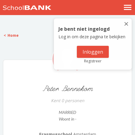
Nostalgische verhalen
×
Log in
Je bent niet ingelogd
Home
Log in om deze pagina te bekijken
Meld je gratis aan
Help
Inloggen
Registreer
Peter Bennekom
Kent 0 personen
MARRIED
Woont in -
Erasmusschool
Amsterdam