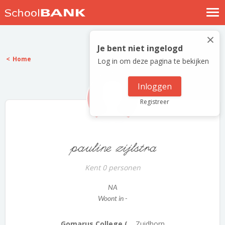
Nostalgische verhalen
×
Log in
Je bent niet ingelogd
Home
Log in om deze pagina te bekijken
Meld je gratis aan
Help
Inloggen
Registreer
pauline zijlstra
Kent 0 personen
NA
Woont in -
Gomarus College (...
Zuidhorn