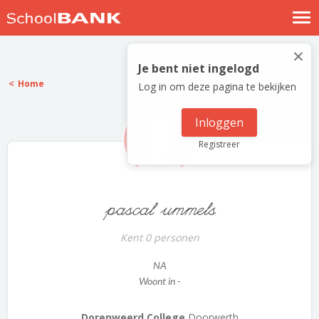
Nostalgische verhalen
×
Log in
Je bent niet ingelogd
Home
Log in om deze pagina te bekijken
Meld je gratis aan
Help
Inloggen
Registreer
pascal ummels
Kent 0 personen
NA
Woont in -
Dorenweerd College
Doorwerth