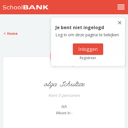
Nostalgische verhalen
×
Log in
Je bent niet ingelogd
Home
Log in om deze pagina te bekijken
Meld je gratis aan
Help
Inloggen
Registreer
olga Schultze
Kent 0 personen
NA
Woont in -