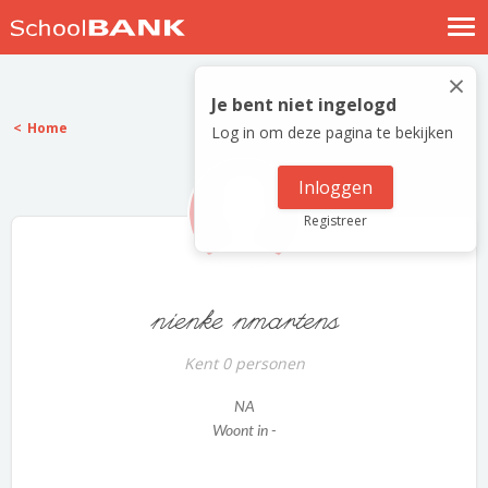
Nostalgische verhalen
×
Log in
Je bent niet ingelogd
Home
Log in om deze pagina te bekijken
Meld je gratis aan
Help
Inloggen
Registreer
nienke nmartens
Kent 0 personen
NA
Woont in -