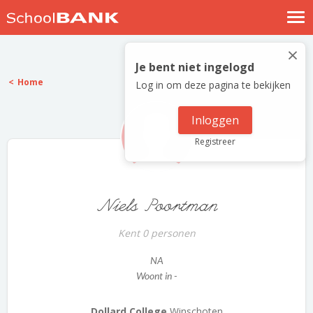
Nostalgische verhalen
×
Log in
Je bent niet ingelogd
Home
Log in om deze pagina te bekijken
Meld je gratis aan
Help
Inloggen
Registreer
Niels Poortman
Kent 0 personen
NA
Woont in -
Dollard College
Winschoten