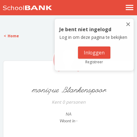
Nostalgische verhalen
×
Log in
Je bent niet ingelogd
Home
Log in om deze pagina te bekijken
Meld je gratis aan
Help
Inloggen
Registreer
monique Blankenspoor
Kent 0 personen
NA
Woont in -