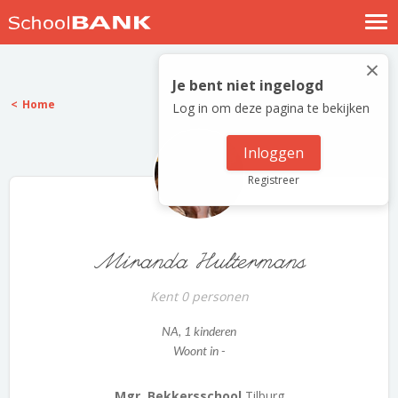
Nostalgische verhalen
×
Log in
Je bent niet ingelogd
Home
Log in om deze pagina te bekijken
Meld je gratis aan
Help
Inloggen
Registreer
Miranda Hultermans
Kent 0 personen
NA
, 1 kinderen
Woont in -
Mgr. Bekkersschool
Tilburg