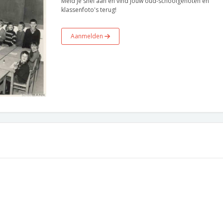
Meld je snel aan en vind jouw oud-schoolgenoten en
klassenfoto's terug!
Aanmelden