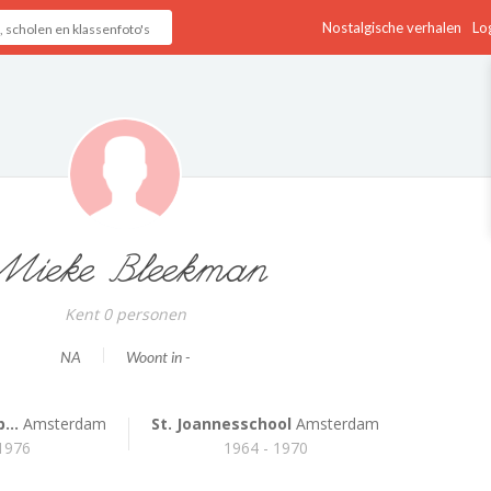
Nostalgische verhalen
Log
Mieke Bleekman
Kent 0 personen
NA
Woont in -
...
Amsterdam
St. Joannesschool
Amsterdam
 1976
1964 - 1970