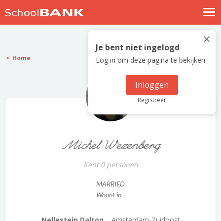
Nostalgische verhalen
×
Log in
Je bent niet ingelogd
Home
Log in om deze pagina te bekijken
Meld je gratis aan
Help
Inloggen
Registreer
Michel Wezenberg
Kent 0 personen
MARRIED
Woont in -
Nellestein Dalton...
Amsterdam-Zuidoost