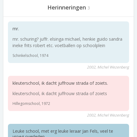
Herinneringen
3
mr.
mr. schuring? juffr. elsinga michael, henkie guido sandra
ineke frits robert etc. voetballen op schoolplein
Schinkelschool, 1974
2002, Michel Wezenberg
kleuterschool, ik dacht juffrouw strada of zoiets.
kleuterschool, ik dacht juffrouw strada of zoiets
Hillegomschool, 1972
2002, Michel Wezenberg
Leuke school, met erg leuke leraar Jan Fels, veel te
vroeg overleden.