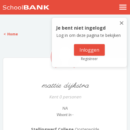
Nostalgische verhalen
×
Log in
Je bent niet ingelogd
Home
Log in om deze pagina te bekijken
Meld je gratis aan
Help
Inloggen
Registreer
mattie dijkstra
Kent 0 personen
NA
Woont in -
Stellingwerf College
Oosterwolde