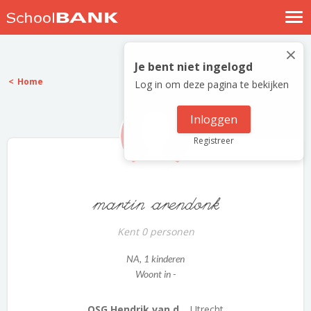
Nostalgische verhalen
×
Log in
Je bent niet ingelogd
Home
Log in om deze pagina te bekijken
Meld je gratis aan
Help
Inloggen
Registreer
martin arendonk
Kent 0 personen
NA
, 1 kinderen
Woont in -
OSG Hendrik van d...
Utrecht