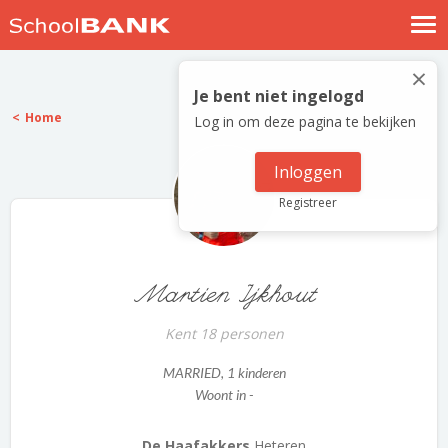
Nostalgische verhalen
×
Log in
Je bent niet ingelogd
Home
Log in om deze pagina te bekijken
Meld je gratis aan
Help
Inloggen
Registreer
Martien Ijkhout
Kent 18 personen
MARRIED
, 1 kinderen
Woont in -
De Haafakkers
Heteren