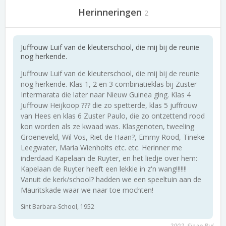
Herinneringen
2
Juffrouw Luif van de kleuterschool, die mij bij de reunie
nog herkende.
Juffrouw Luif van de kleuterschool, die mij bij de reunie
nog herkende. Klas 1, 2 en 3 combinatieklas bij Zuster
Intermarata die later naar Nieuw Guinea ging. Klas 4
Juffrouw Heijkoop ??? die zo spetterde, klas 5 juffrouw
van Hees en klas 6 Zuster Paulo, die zo ontzettend rood
kon worden als ze kwaad was. Klasgenoten, tweeling
Groeneveld, Wil Vos, Riet de Haan?, Emmy Rood, Tineke
Leegwater, Maria Wienholts etc. etc. Herinner me
inderdaad Kapelaan de Ruyter, en het liedje over hem:
Kapelaan de Ruyter heeft een lekkie in z'n wang!!!!!!!
Vanuit de kerk/school? hadden we een speeltuin aan de
Mauritskade waar we naar toe mochten!
Sint Barbara-School, 1952
2002, Sjaan Bul