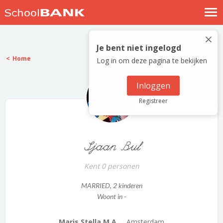
Nostalgische verhalen
×
Log in
Je bent niet ingelogd
Home
Log in om deze pagina te bekijken
Meld je gratis aan
Help
Inloggen
Registreer
Sjaan Bul
Kent 0 personen
MARRIED
, 2 kinderen
Woont in -
Maris Stella M.A....
Amsterdam