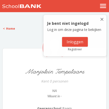
Nostalgische verhalen
×
Log in
Je bent niet ingelogd
Home
Log in om deze pagina te bekijken
Meld je gratis aan
Help
Inloggen
Registreer
Marjolein Tempelaars
Kent 0 personen
NA
Woont in -
Geerenschool
Baarn