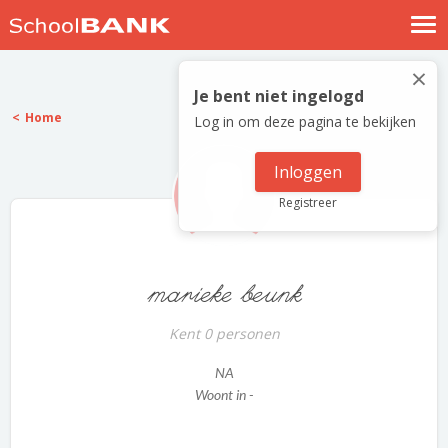
Nostalgische verhalen
×
Log in
Je bent niet ingelogd
Home
Log in om deze pagina te bekijken
Meld je gratis aan
Help
Inloggen
Registreer
marieke beunk
Kent 0 personen
NA
Woont in -