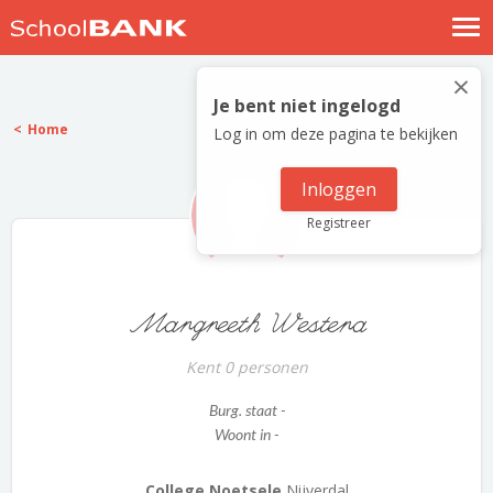
Nostalgische verhalen
×
Log in
Je bent niet ingelogd
Home
Log in om deze pagina te bekijken
Meld je gratis aan
Help
Inloggen
Registreer
Margreeth Westera
Kent 0 personen
Burg. staat -
Woont in -
College Noetsele
Nijverdal