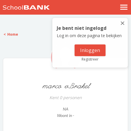
Nostalgische verhalen
×
Log in
Je bent niet ingelogd
Home
Log in om deze pagina te bekijken
Meld je gratis aan
Help
Inloggen
Registreer
marco vBrakel
Kent 0 personen
NA
Woont in -