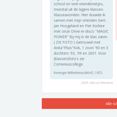
school en veel vriendinnetjes,
meestal uit de lagere klassen.
Klasseavonden. Hier draaide ik
samen met mijn vrienden Gert-
Jan Hoogeland en Piet Korbee
met onze Drive-in-disco "MAGIC
POWER" Bij mij in de klas zaten
( ZIE FOTO ) Getrouwd met
Anita"Pluis"Kok, 1 zoon '90 en 3
dochters '93, '99 en 2001. Voor
(klassen)foto's zie
Comeniuscollege.
Koningin Wilhelmina MAVO, 1972
2003, Marcel Mertens
Alle s