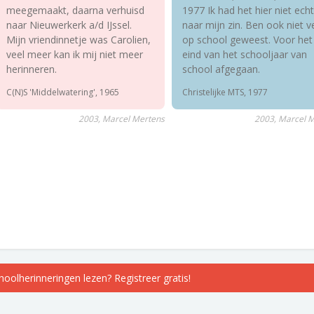
meegemaakt, daarna verhuisd
1977 Ik had het hier niet echt
naar Nieuwerkerk a/d IJssel.
naar mijn zin. Ben ook niet v
Mijn vriendinnetje was Carolien,
op school geweest. Voor het
veel meer kan ik mij niet meer
eind van het schooljaar van
herinneren.
school afgegaan.
C(N)S 'Middelwatering', 1965
Christelijke MTS, 1977
2003, Marcel Mertens
2003, Marcel 
choolherinneringen lezen? Registreer gratis!