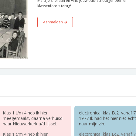
Meld je snel aan en vind jouw oud-schoolgenoten en
klassenfoto's terug!
Aanmelden
Klas 1 t/m 4 heb ik hier
electronica, klas Ec2, vanaf 7
meegemaakt, daarna verhuisd
1977 Ik had het hier niet echt
naar Nieuwerkerk a/d IJssel.
naar mijn zin.
Klas 1 t/m 4 heb ik hier
electronica, klas Ec2, vanaf 7