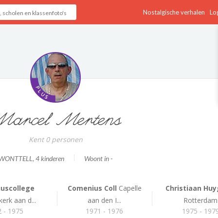
Nostalgische verhalen
Log
arcel Mertens
Kent 0 personen
WONTTELL
, 4 kinderen
Woont in -
uscollege
Comenius Coll
Capelle
Christiaan Huy
erk aan d...
aan den I...
Rotterdam
 - 1975
1971 - 1976
1975 - 197