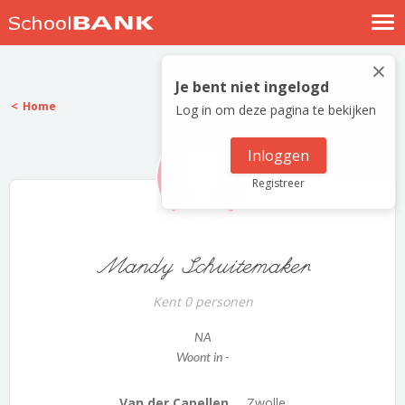
Nostalgische verhalen
×
Log in
Je bent niet ingelogd
Home
Log in om deze pagina te bekijken
Meld je gratis aan
Help
Inloggen
Registreer
Mandy Schuitemaker
Kent 0 personen
NA
Woont in -
Van der Capellen ...
Zwolle