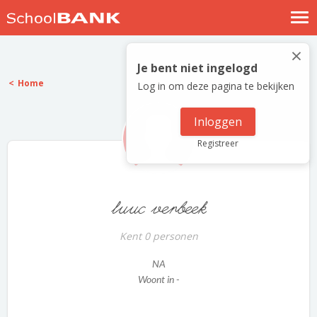
Nostalgische verhalen
×
Log in
Je bent niet ingelogd
Home
Log in om deze pagina te bekijken
Meld je gratis aan
Help
Inloggen
Registreer
luuc verbeek
Kent 0 personen
NA
Woont in -