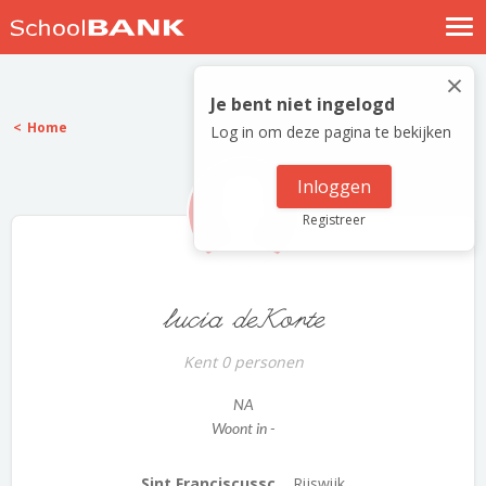
Nostalgische verhalen
×
Log in
Je bent niet ingelogd
Home
Log in om deze pagina te bekijken
Meld je gratis aan
Help
Inloggen
Registreer
lucia deKorte
Kent 0 personen
NA
Woont in -
Sint Franciscussc...
Rijswijk