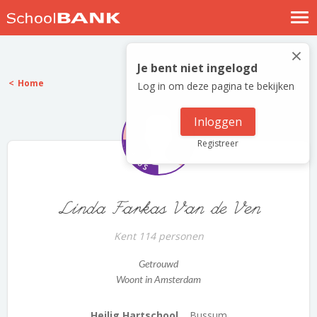
Nostalgische verhalen
×
Log in
Je bent niet ingelogd
Home
Log in om deze pagina te bekijken
Meld je gratis aan
Help
Inloggen
Registreer
Linda Farkas Van de Ven
Kent 114 personen
Getrouwd
Woont in Amsterdam
Heilig Hartschool...
Bussum