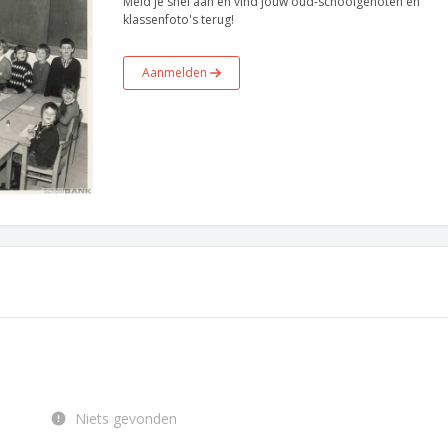
Meld je snel aan en vind jouw oud-schoolgenoten en
klassenfoto's terug!
Aanmelden
Niets gevonden