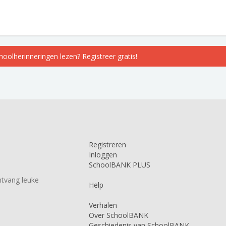
choolherinneringen lezen? Registreer gratis!
Registreren
Inloggen
SchoolBANK PLUS
tvang leuke
Help
Verhalen
Over SchoolBANK
Geschiedenis van SchoolBANK