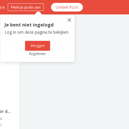
Ontdek PLUS
 in
Meld je gratis aan
×
Je bent niet ingelogd
Log in om deze pagina te bekijken
Inloggen
Registreer
r d...
m
93