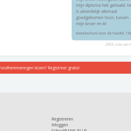
mijn diploma heb gehaald. H
is uiteindelijk allemaal
goedgekomen hoor, tussen
mijn broer en ik!
Kweekschool voor de handel, 19
2003, Lina van
choolherinneringen lezen? Registreer gratis!
Registreren
Inloggen
SchoolBANK PLUS