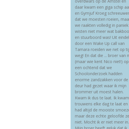
overdwars op de Amstel en
daar kwam een giga schip a
en Gymjuf Kroeg schreeuwe
dat we moesten roeien, maa
we raakten volledig in paniek
wisten niet meer wat bakboo
en stuurboord was! Uit eindel
door een Wake Up call van
Tamara roeiden we net op ti
weg! En dat die ... broer van
(maar wie kent Nico niet!) op
een ochtend dat we
Schoolonderzoek hadden
enorme zandzakken voor de
deur had gezet waar ik mijn
brommer uit moest halen.
Kwam ik dus te laat. Ik kwam
trouwens elke dag te laat en
had altijd de mooiste smoez
maar deze echte geloofde z
niet. Mocht ik er niet meer in.
Mijn broer heeft geluk dat ik