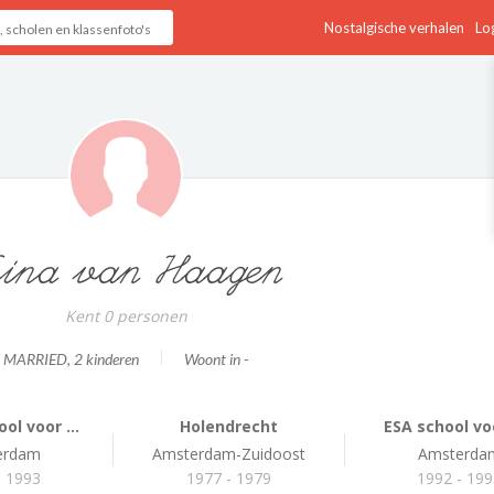
Nostalgische verhalen
Log
ina van Haagen
Kent 0 personen
MARRIED
, 2 kinderen
Woont in -
l voor ...
Holendrecht
ESA school voo
erdam
Amsterdam-Zuidoost
Amsterda
- 1993
1977 - 1979
1992 - 19