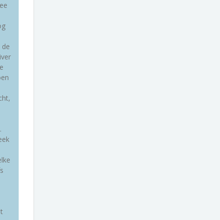
hee
og
y de
iver
e
oen
cht,
.
eek
elke
fs
t