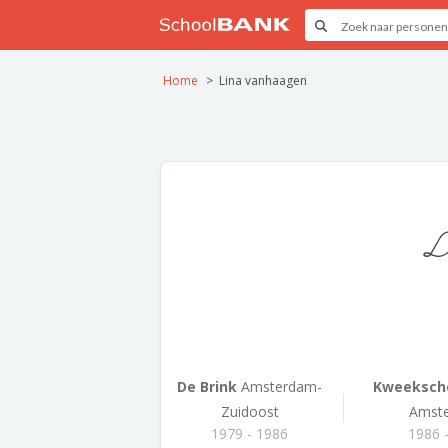
Home
Lina vanhaagen
L
De Brink
Amsterdam-
Kweekschoo
Zuidoost
Amst
1979 - 1986
1986 