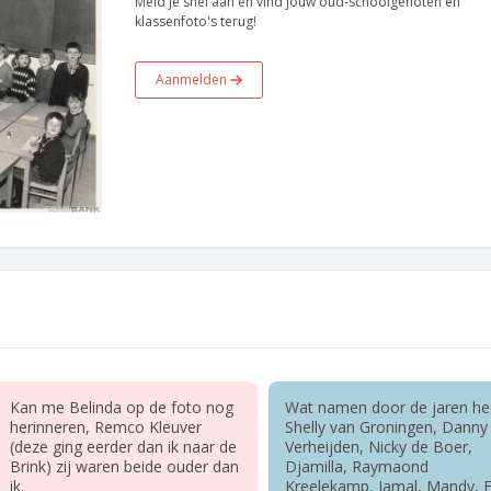
Meld je snel aan en vind jouw oud-schoolgenoten en
klassenfoto's terug!
Aanmelden
Kan me Belinda op de foto nog
Wat namen door de jaren he
herinneren, Remco Kleuver
Shelly van Groningen, Danny
(deze ging eerder dan ik naar de
Verheijden, Nicky de Boer,
Brink) zij waren beide ouder dan
Djamilla, Raymaond
ik.
Kreelekamp, Jamal, Mandy, E