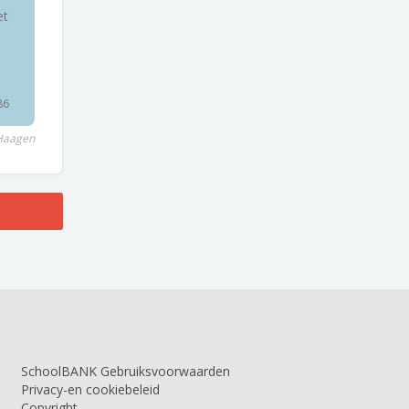
et
86
 Haagen
SchoolBANK Gebruiksvoorwaarden
Privacy-en cookiebeleid
Copyright