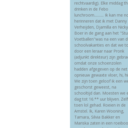
rechtvaardig). Elke middag t
drinken in de Febo
lunchroom........... Ik kan me n
herinneren dat ik met Danny
Verheijden, Djamilla en Nick
Boer in de gang aan het "Stu
Voetballen"was na een van d
schoolvakanties en dat we t
door een leraar naar Pronk
(adjunkt direkteur) zijn gebra
omdat onze schoenzolen
hadden afgegeven op de net
opnieuw gewaxte vloer, hi, hi
We zijn toen geloof ik een w
geschorst geweest, na
schooltijd dan. Moesten we 
dag tot 16.** uur blijven. Zel
toen lol gehad. Roeien in de
Amstel. Ik, Karen Wooning,
Tamara, Silvia Bakker en
Mariska zaten in een roeiboo