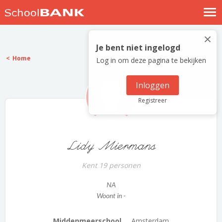
Nostalgische verhalen
×
Log in
Je bent niet ingelogd
Home
Log in om deze pagina te bekijken
Meld je gratis aan
Help
Inloggen
Registreer
Lidy Miermans
Kent 19 personen
NA
Woont in -
Middenmeerschool ...
Amsterdam