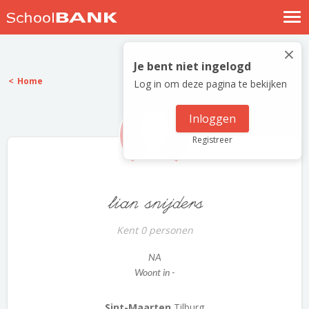
Nostalgische verhalen
×
Log in
Je bent niet ingelogd
Home
Log in om deze pagina te bekijken
Meld je gratis aan
Help
Inloggen
Registreer
lian snijders
Kent 0 personen
NA
Woont in -
Sint-Maarten
Tilburg