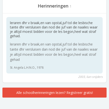
Herinneringen
1
leraren dhr v braak,en van opstal,juf tol die lesbische
tante dhr versluisen dan nod die juf van de naailes waar
je altijd moest bidden voor de les begon,heel wat straf
gehad.
leraren dhr v braak,en van opstal,juf tol die lesbische
tante dhr versluisen dan nod die juf van de naailes waar
je altijd moest bidden voor de les begon,heel wat straf
gehad
St. Angela L.H.N.O., 1978
2003, lian snijders
Alle schoolherinneringen lezen? Registreer gratis!