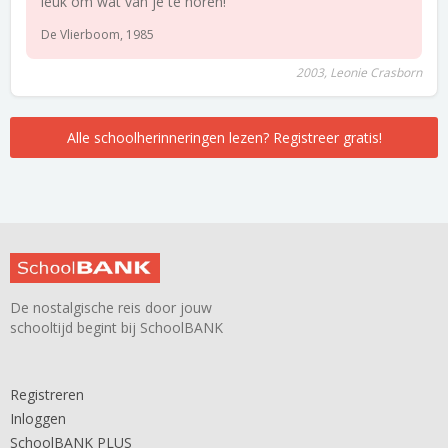
leuk om wat van je te horen!
De Vlierboom, 1985
2003, Leonie Crasborn
Alle schoolherinneringen lezen? Registreer gratis!
De nostalgische reis door jouw
schooltijd begint bij SchoolBANK
Registreren
Inloggen
SchoolBANK PLUS