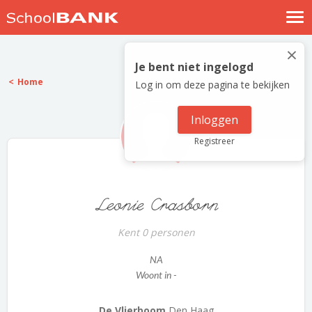
Nostalgische verhalen
×
Log in
Je bent niet ingelogd
Home
Log in om deze pagina te bekijken
Meld je gratis aan
Help
Inloggen
Registreer
Leonie Crasborn
Kent 0 personen
NA
Woont in -
De Vlierboom
Den Haag