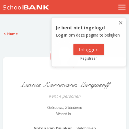
Nostalgische verhalen
×
Log in
Je bent niet ingelogd
Home
Log in om deze pagina te bekijken
Meld je gratis aan
Help
Inloggen
Registreer
Leonie Kornmann Bergwerff
Kent 4 personen
Getrouwd
, 2 kinderen
Woont in -
Anton van Duinker...
Veldhoven