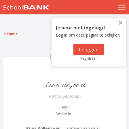
Nostalgische verhalen
×
Log in
Je bent niet ingelogd
Home
Log in om deze pagina te bekijken
Meld je gratis aan
Help
Inloggen
Registreer
Leon deGroot
Kent 0 personen
NA
Woont in -
Prins Willem van ...
Krimpen aan den I...