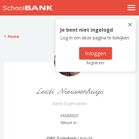
Nostalgische verhalen
×
Log in
Je bent niet ingelogd
Home
Log in om deze pagina te bekijken
Meld je gratis aan
Help
Inloggen
Registreer
Leidi Nieuwenhuijs
Kent 0 personen
MARRIED
Woont in -
OBS Tuindorp
Utrecht