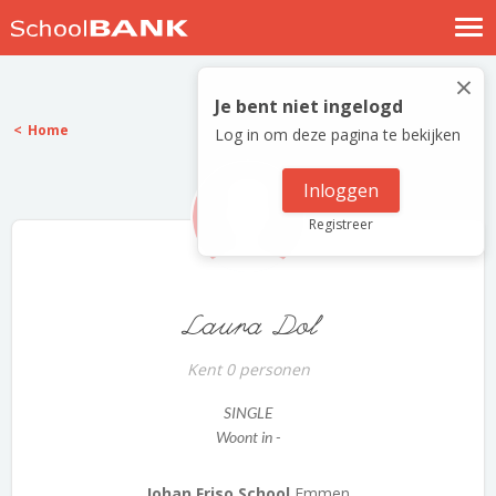
Nostalgische verhalen
×
Log in
Je bent niet ingelogd
Home
Log in om deze pagina te bekijken
Meld je gratis aan
Help
Inloggen
Registreer
Laura Dol
Kent 0 personen
SINGLE
Woont in -
Johan Friso School
Emmen