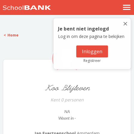
Nostalgische verhalen
×
Log in
Je bent niet ingelogd
Home
Log in om deze pagina te bekijken
Meld je gratis aan
Help
Inloggen
Registreer
Koo Blijleven
Kent 0 personen
NA
Woont in -
Jan Evertsenschool
Amsterdam