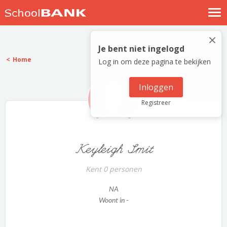
Nostalgische verhalen
×
Log in
Je bent niet ingelogd
Home
Log in om deze pagina te bekijken
Meld je gratis aan
Help
Inloggen
Registreer
Keyleigh Smit
Kent 0 personen
NA
Woont in -