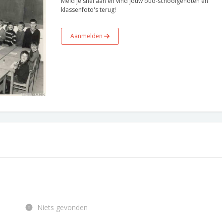
Meld je snel aan en vind jouw oud-schoolgenoten en
klassenfoto's terug!
Aanmelden
Niets gevonden