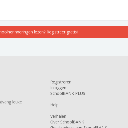
choolherinneringen lezen? Registreer gratis!
Registreren
Inloggen
SchoolBANK PLUS
tvang leuke
Help
Verhalen
Over SchoolBANK
Geschiedenis van SchoolBANK