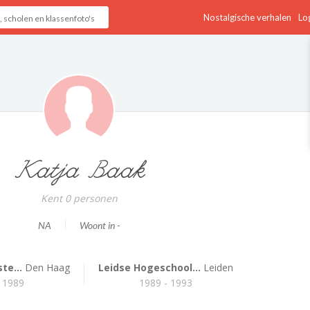
Nostalgische verhalen
Log
Katja Baak
Kent 0 personen
NA
Woont in -
te...
Den Haag
Leidse Hogeschool...
Leiden
 1989
1989 - 1993