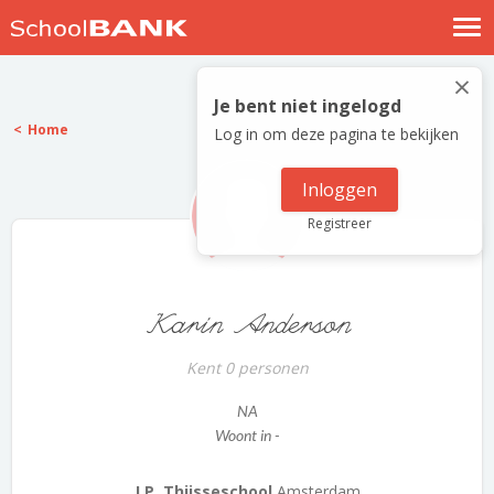
Nostalgische verhalen
×
Log in
Je bent niet ingelogd
Home
Log in om deze pagina te bekijken
Meld je gratis aan
Help
Inloggen
Registreer
Karin Anderson
Kent 0 personen
NA
Woont in -
J.P. Thijsseschool
Amsterdam