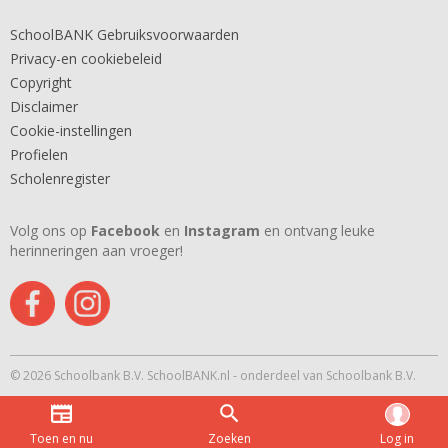
SchoolBANK Gebruiksvoorwaarden
Privacy-en cookiebeleid
Copyright
Disclaimer
Cookie-instellingen
Profielen
Scholenregister
Volg ons op
Facebook
en
Instagram
en ontvang leuke
herinneringen aan vroeger!
© 2026 Schoolbank B.V. SchoolBANK.nl - onderdeel van Schoolbank B.V.
Toen en nu
Zoeken
Log in