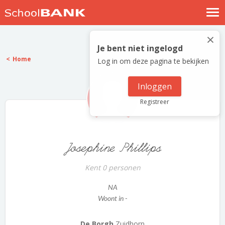
Nostalgische verhalen
×
Log in
Je bent niet ingelogd
Home
Log in om deze pagina te bekijken
Meld je gratis aan
Help
Inloggen
Registreer
Josephine Phillips
Kent 0 personen
NA
Woont in -
De Borgh
Zuidhorn