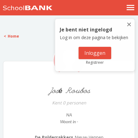
Nostalgische verhalen
×
Log in
Je bent niet ingelogd
Home
Log in om deze pagina te bekijken
Meld je gratis aan
Help
Inloggen
Registreer
José Roubos
Kent 0 personen
NA
Woont in -
De Polderrakkers
Nieuw-Vennep