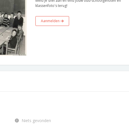
Meld je snel aan en vind jouw oud-schoolgenoten en
klassenfoto's terug!
Aanmelden
Niets gevonden