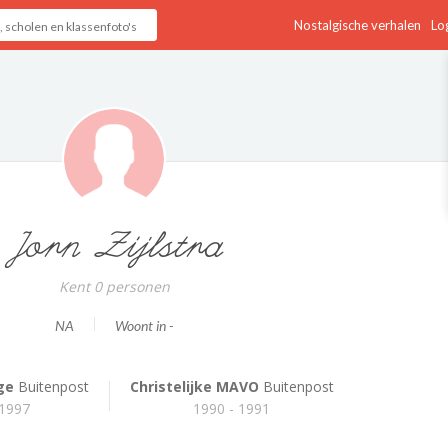
Nostalgische verhalen
Log
Jorn Zijlstra
Kent 0 personen
NA
Woont in -
ge
Buitenpost
Christelijke MAVO
Buitenpost
 1997
1990 - 1991