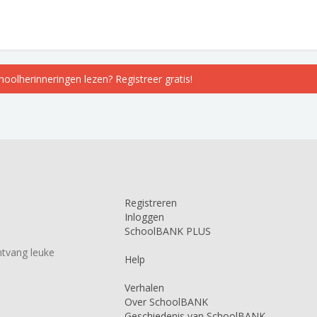
choolherinneringen lezen? Registreer gratis!
Registreren
Inloggen
SchoolBANK PLUS
tvang leuke
Help
Verhalen
Over SchoolBANK
Geschiedenis van SchoolBANK