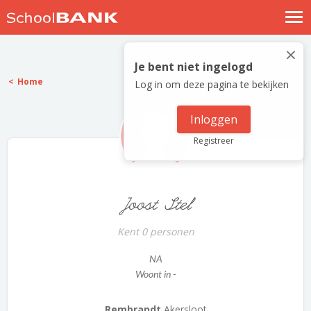
Nostalgische verhalen
×
Log in
Je bent niet ingelogd
Home
Log in om deze pagina te bekijken
Meld je gratis aan
Help
Inloggen
Registreer
Joost Stel
Kent 0 personen
NA
Woont in -
Rembrandt
Akersloot