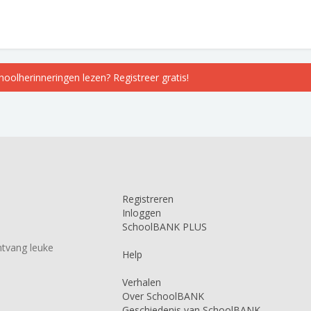
choolherinneringen lezen? Registreer gratis!
Registreren
Inloggen
SchoolBANK PLUS
tvang leuke
Help
Verhalen
Over SchoolBANK
Geschiedenis van SchoolBANK