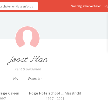
Nostalgische verhalen
Log
Joost Plan
Kent 0 personen
NA
Woont in -
lege
Geleen
Hoge Hotelschool ...
Maastricht
1997
1997 - 2001