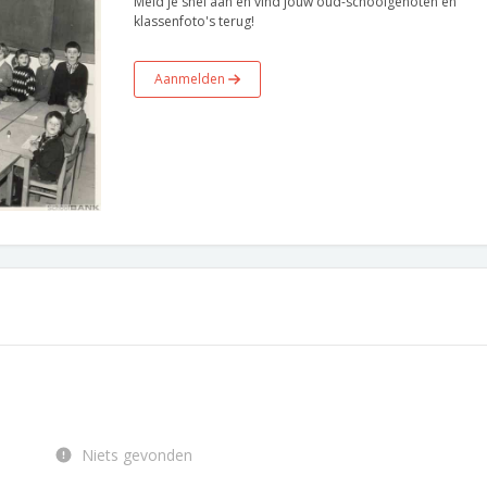
Meld je snel aan en vind jouw oud-schoolgenoten en
klassenfoto's terug!
Aanmelden
Niets gevonden