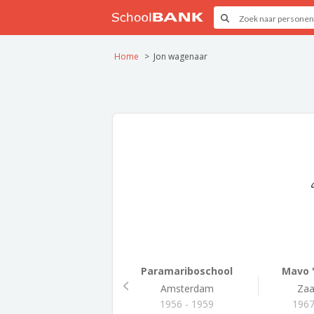
Home
Jon wagenaar
Paramariboschool
Mavo '
Amsterdam
Za
1956 - 1959
1967