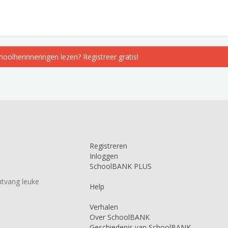
choolherinneringen lezen? Registreer gratis!
Registreren
Inloggen
SchoolBANK PLUS
tvang leuke
Help
Verhalen
Over SchoolBANK
Geschiedenis van SchoolBANK