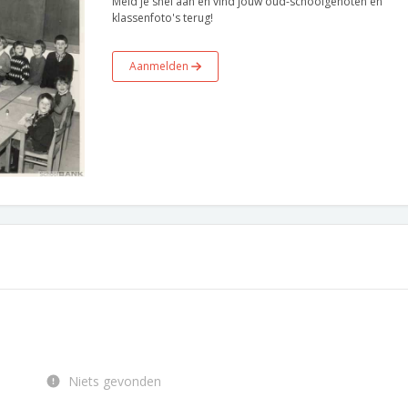
Meld je snel aan en vind jouw oud-schoolgenoten en
klassenfoto's terug!
Aanmelden
Niets gevonden