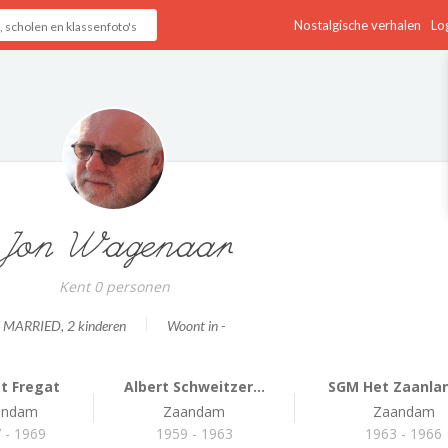
Nostalgische verhalen
Log
Jon Wagenaar
Kent 0 personen
MARRIED
, 2 kinderen
Woont in -
t Fregat
Albert Schweitzer...
SGM Het Zaanlan
andam
Zaandam
Zaandam
 - 1969
1959 - 1963
1963 - 1966